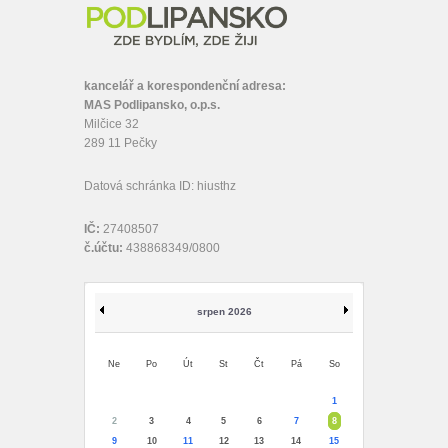
kancelář a korespondenční adresa:
MAS Podlipansko, o.p.s.
Milčice 32
289 11 Pečky
Datová schránka ID: hiusthz
IČ:
27408507
č.účtu:
438868349/0800
srpen 2026
Ne
Po
Út
St
Čt
Pá
So
1
2
3
4
5
6
7
8
9
10
11
12
13
14
15