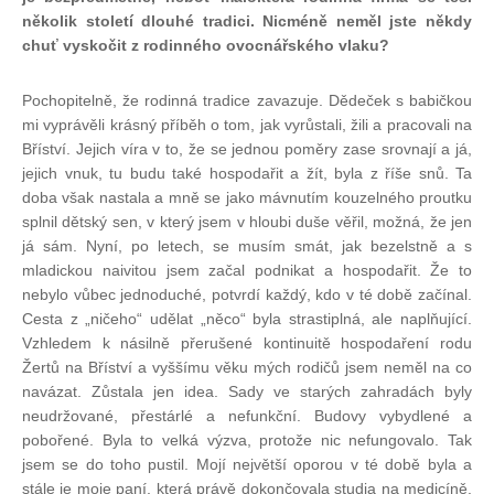
několik století dlouhé tradici. Nicméně neměl jste někdy
chuť vyskočit z rodinného ovocnářského vlaku?
Pochopitelně, že rodinná tradice zavazuje. Dědeček s babičkou
mi vyprávěli krásný příběh o tom, jak vyrůstali, žili a pracovali na
Bříství. Jejich víra v to, že se jednou poměry zase srovnají a já,
jejich vnuk, tu budu také hospodařit a žít, byla z říše snů. Ta
doba však nastala a mně se jako mávnutím kouzelného proutku
splnil dětský sen, v který jsem v hloubi duše věřil, možná, že jen
já sám. Nyní, po letech, se musím smát, jak bezelstně a s
mladickou naivitou jsem začal podnikat a hospodařit. Že to
nebylo vůbec jednoduché, potvrdí každý, kdo v té době začínal.
Cesta z „ničeho“ udělat „něco“ byla strastiplná, ale naplňující.
Vzhledem k násilně přerušené kontinuitě hospodaření rodu
Žertů na Bříství a vyššímu věku mých rodičů jsem neměl na co
navázat. Zůstala jen idea. Sady ve starých zahradách byly
neudržované, přestárlé a nefunkční. Budovy vybydlené a
pobořené. Byla to velká výzva, protože nic nefungovalo. Tak
jsem se do toho pustil. Mojí největší oporou v té době byla a
stále je moje paní, která právě dokončovala studia na medicíně.