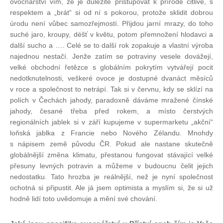
ovocnářství vím, že je důležité přistupovat k přírodě citlivě, s
respektem a „brát“ si od ní s pokorou, protože sklidit dobrou
úrodu není vůbec samozřejmostí. Přijdou jarní mrazy, do toho
suché jaro, kroupy, déšť v květu, potom přemnožení hlodavci a
další sucho a …. Celé se to další rok zopakuje a vlastní výroba
najednou nestačí. Jenže zatím se potraviny vesele dovážejí,
velké obchodní řetězce s globálním pokrytím vytvářejí pocit
nedotknutelnosti, veškeré ovoce je dostupné dvanáct měsíců
v roce a společnost to netrápí. Tak si v červnu, kdy se sklízí na
polích v Čechách jahody, paradoxně dáváme mražené čínské
jahody, česané třeba před rokem, a místo čerstvých
regionálních jablek si v září kupujeme v supermarketu „akční“
loňská jablka z Francie nebo Nového Zélandu. Mnohdy
s nápisem země původu ČR. Pokud ale nastane skutečně
globálnější změna klimatu, přestanou fungovat stávající velké
přesuny levných potravin a můžeme v budoucnu čelit jejich
nedostatku. Tato hrozba je reálnější, než je nyní společnost
ochotná si připustit. Ale já jsem optimista a myslím si, že si už
hodně lidí toto uvědomuje a mění své chování.