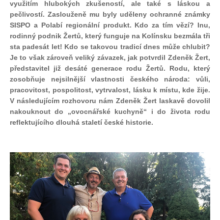
využitím hlubokých zkušeností, ale také s láskou a
pečlivostí. Zaslouženě mu byly uděleny ochranné známky
SISPO a Polabí regionální produkt. Kdo za tím vězí? Inu,
rodinný podnik Žertů, který funguje na Kolínsku bezmála tři
sta padesát let! Kdo se takovou tradicí dnes může chlubit?
Je to však zároveň veliký závazek, jak potvrdil Zdeněk Žert,
představitel již desáté generace rodu Žertů. Rodu, který
zosobňuje nejsilnější vlastnosti českého národa: vůli,
pracovitost, pospolitost, vytrvalost, lásku k místu, kde žije.
V následujícím rozhovoru nám Zdeněk Žert laskavě dovolil
nakouknout do „ovocnářské kuchyně“ i do života rodu
reflektujícího dlouhá staletí české historie.