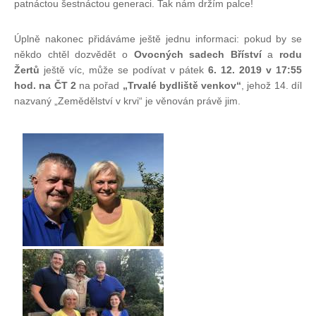
patnáctou šestnáctou generaci. Tak nám držím palce!
Úplně nakonec přidáváme ještě jednu informaci: pokud by se
někdo chtěl dozvědět o
Ovocných sadech Bříství
a
rodu
Žertů
ještě víc, může se podívat v pátek
6. 12. 2019 v 17:55
hod. na ČT 2
na pořad
„Trvalé bydliště venkov“
, jehož 14. díl
nazvaný „Zemědělství v krvi“ je věnován právě jim.