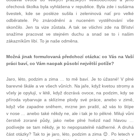
ořechová školka byla vyhlášena v republice. Byla zde i sušárna
švestek, kde se posléze sušila i zeleninová nať pro velké
odběratele. Po znárodnění a nuceném vystěhování vše
skončilo. Jen ta vize zůstala. A tak se všichni zde na Bříství
snažíme pracovat ve stejném duchu a snad se to i našim
zákazníkům líbí. To je naše odměna.
Možná jinak formulovaná předchozí otázka: co Vás na Vaší
práci baví, co Vám naopak působí největší potíže?
Jaro, léto, podzim a zima … to mě baví. Je to úžasné! V plné
barevné škále a ve všech vůních. Na jaře, když kvetou stromy a
včely je opylují, v létě, když dozrává ovoce, na podzim, kdy se
příroda vybarvuje a sklízíme plody své práce, anebo v zimě,
když vše zapadne sněhem, mrzne jen praští, až vás to štípe
v nose … anebo také někdy ne, ale i tak je to pěkné. Miluji vůni
čerstvě zorané půdy, jako nebe plné hvězd nad hlavou …
podívejte se tam někdy, je to nepopsatelně nádherné. A druhá
část otázky? Tak to je jaro, léto, podzim a zima 😊. Po letech v