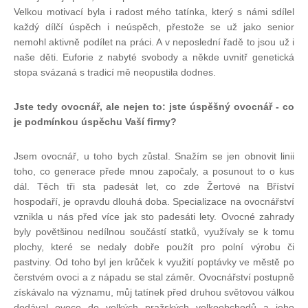
Velkou motivací byla i radost mého tatínka, který s námi sdílel
každý dílčí úspěch i neúspěch, přestože se už jako senior
nemohl aktivně podílet na práci. A v neposlední řadě to jsou už i
naše děti. Euforie z nabyté svobody a někde uvnitř genetická
stopa svázaná s tradicí mě neopustila dodnes.
Jste tedy ovocnář, ale nejen to: jste úspěšný ovocnář - co
je podmínkou úspěchu Vaší firmy?
Jsem ovocnář, u toho bych zůstal. Snažím se jen obnovit linii
toho, co generace přede mnou započaly, a posunout to o kus
dál. Těch tři sta padesát let, co zde Žertové na Bříství
hospodaří, je opravdu dlouhá doba. Specializace na ovocnářství
vznikla u nás před více jak sto padesáti lety. Ovocné zahrady
byly povětšinou nedílnou součástí statků, využívaly se k tomu
plochy, které se nedaly dobře použít pro polní výrobu či
pastviny. Od toho byl jen krůček k využití poptávky ve městě po
čerstvém ovoci a z nápadu se stal záměr. Ovocnářství postupně
získávalo na významu, můj tatínek před druhou světovou válkou
dodával ovoce do velkých pražských velkoobchodů a jeho