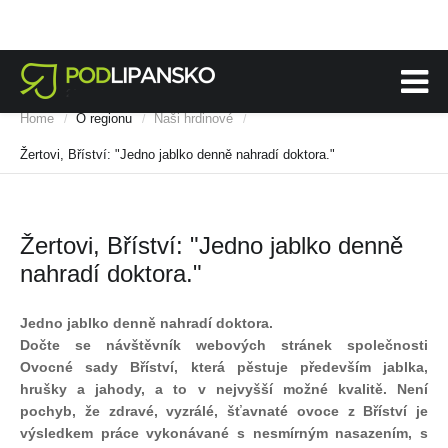
Home
O regionu
Naši hrdinové
/
/
/
Žertovi, Bříství: "Jedno jablko denně nahradí doktora."
Žertovi, Bříství: "Jedno jablko denně
nahradí doktora."
Jedno jablko denně nahradí doktora.
Dočte se návštěvník webových stránek společnosti
Ovocné sady Bříství, která pěstuje především jablka,
hrušky a jahody, a to v nejvyšší možné kvalitě. Není
pochyb, že zdravé, vyzrálé, šťavnaté ovoce z Bříství je
výsledkem práce vykonávané s nesmírným nasazením, s