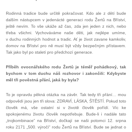
Rodinná tradice bude určitě pokračovat. Kdo ale z dětí bude
dalším nástupcem v jedenácté generaci rodu Žertů na Bříství,
ještě nevím. To vše ukáže až čas, zda jen jeden z nich, nebo
třeba všichni. Vychováváme naše děti, jak nejlépe umíme,
v duchu rodinných hodnot a tradic. Ať je život zavane kamkoliv,
domov na Bříství pro ně musí být vždy bezpečným přístavem.
Tak jako byl po staletí pro předchozí generace.
Příběh ovocnářského rodu Žertů je téměř pohádkový, tak
bychom v tom duchu náš rozhovor i zakončili: Kdybyste
měl tři pověstná přání, jaká by byla?
To je opravdu pěkná otázka na závěr. Tak tedy tři přání… mou
odpovědí jsou jen tři slova: ZDRAVÍ, LÁSKA, ŠTĚSTÍ. Pokud toto
člověk má, vše ostatní si v životě člověk pořídí. Víc ke
spokojenému životu člověk nepotřebuje. Bude-li i nadále tato
„trojkombinace“ na Bříství, dočkají se naši potomci 12. srpna
roku 2171 „500. výročí“ rodu Žertů na Bříství. Bude se jednat o