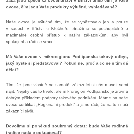
Jaká jsou specifika ovocnářství v Bříství aneb čím je Vaše
ovoce, čím jsou Vaše produkty výlučné, vyhledávané?
Naše ovoce je výlučné tím, že se vypěstovalo jen a pouze
v sadech v Bříství u Křečhoře. Snažíme se pochopitelně o
maximálně osobní přístup k našim zákazníkům, aby byli
spokojení a rádi se vraceli.
Má Vaše ovoce v mikroregionu Podlipanska takový odbyt,
jaký byste si představoval? Pokud ne, proč a co se s tím dá
dělat?
Tím, že jsme vlastně na samotě, zákazníci si nás museli sami
najít. Nějaký čas to trvalo, ale mikroregion Podlipansko je zrovna
dobrým příkladem podpory takového podnikání. Máme na naše
ovoce certifikát „Regionální produkt“ a jsme rádi, že na to i naši
zákazníci slyší.
Dovolíme si poněkud soukromý dotaz: bude Vaše rodinná
tradice nadále pokračovat?