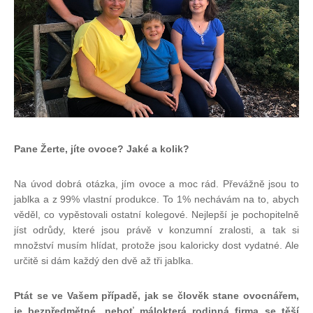
Pane Žerte, jíte ovoce? Jaké a kolik?
Na úvod dobrá otázka, jím ovoce a moc rád. Převážně jsou to
jablka a z 99% vlastní produkce. To 1% nechávám na to, abych
věděl, co vypěstovali ostatní kolegové. Nejlepší je pochopitelně
jíst odrůdy, které jsou právě v konzumní zralosti, a tak si
množství musím hlídat, protože jsou kaloricky dost vydatné. Ale
určitě si dám každý den dvě až tři jablka.
Ptát se ve Vašem případě, jak se člověk stane ovocnářem,
je bezpředmětné, neboť málokterá rodinná firma se těší