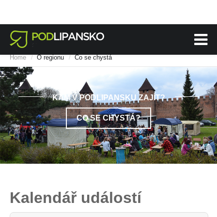
Home
O regionu
Co se chystá
/
/
KAM V PODLIPANSKU ZAJÍT?
CO SE CHYSTÁ?
Kalendář událostí