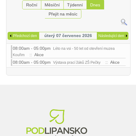
Roční
Měsíční
Týdenní
Dnes
Přejít na měsíc
úterý 07 červenec 2026
Předchozí den
Následující den
08:00am - 05:00pm
Léto na vsi - 50 let od otevření muzea
:: Akce
Kouřim
08:00am - 05:00pm
:: Akce
Výstava prací žáků ZŠ Pečky