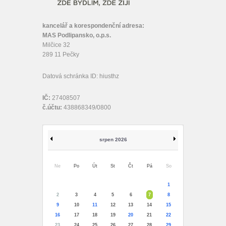
kancelář a korespondenční adresa:
MAS Podlipansko, o.p.s.
Milčice 32
289 11 Pečky
Datová schránka ID: hiusthz
IČ:
27408507
č.účtu:
438868349/0800
srpen 2026
Ne
Po
Út
St
Čt
Pá
So
1
2
3
4
5
6
7
8
9
10
11
12
13
14
15
16
17
18
19
20
21
22
23
24
25
26
27
28
29