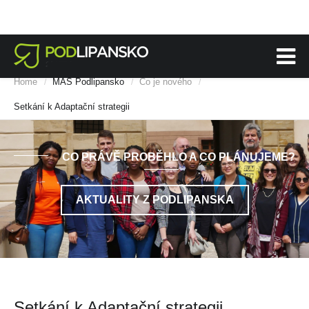
Home
MAS Podlipansko
Co je nového
/
/
/
Setkání k Adaptační strategii
CO PRÁVĚ PROBĚHLO A CO PLÁNUJEME?
AKTUALITY Z PODLIPANSKA
Setkání k Adaptační strategii