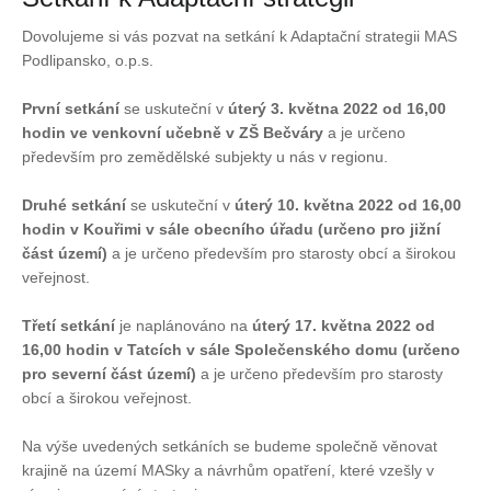
Dovolujeme si vás pozvat na setkání k Adaptační strategii MAS
Podlipansko, o.p.s.
První setkání
se uskuteční v
úterý 3. května 2022 od 16,00
hodin ve venkovní učebně v ZŠ Bečváry
a je určeno
především pro zemědělské subjekty u nás v regionu.
Druhé setkání
se uskuteční v
úterý 10. května 2022 od 16,00
hodin v Kouřimi v sále obecního úřadu (určeno pro jižní
část území)
a je určeno především pro starosty obcí a širokou
veřejnost.
Třetí setkání
je naplánováno na
úterý 17. května 2022 od
16,00 hodin v Tatcích v sále Společenského domu (určeno
pro severní část území)
a je určeno především pro starosty
obcí a širokou veřejnost.
Na výše uvedených setkáních se budeme společně věnovat
krajině na území MASky a návrhům opatření, které vzešly v