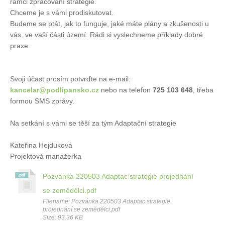
rámci zpracování strategie.
Chceme je s vámi prodiskutovat.
Budeme se ptát, jak to funguje, jaké máte plány a zkušenosti u
vás, ve vaší části území. Rádi si vyslechneme příklady dobré
praxe.
Svoji účast prosím potvrďte na e-mail:
kancelar@podlipansko.cz
nebo na telefon
725 103 648
, třeba
formou SMS zprávy.
Na setkání s vámi se těší za tým Adaptační strategie
Kateřina Hejduková
Projektová manažerka
Pozvánka 220503 Adaptac strategie projednání
se zemědělci.pdf
Filename: Pozvánka 220503 Adaptac strategie
projednání se zemědělci.pdf
Size: 93.36 KB