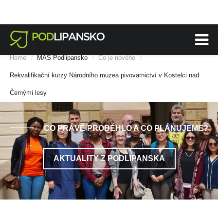
Home
MAS Podlipansko
Co je nového
/
/
/
Rekvalifikační kurzy Národního muzea pivovarnictví v Kostelci nad
Černými lesy
CO PRÁVĚ PROBĚHLO A CO PLÁNUJEME?
AKTUALITY Z PODLIPANSKA