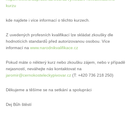
kurzu
kde najdete i více informací o těchto kurzech.
Z uvedených profesních kvalifikací lze skládat zkoušky dle
hodnotících standardů před autorizovanou osobou. Více
informací na
www.narodnikvalifikace.cz
Pokud máte o některý kurz nebo zkoušku zájem, nebo v případě
nejasností, neváhejte nás kontaktovat na
jaromir@cernokosteleckypivovar.cz
(T: +420 736 218 250)
Děkujeme a těšíme se na setkání a spolupráci
Dej Bůh štěstí