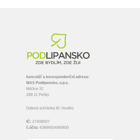
kancelář a korespondenční adresa:
MAS Podlipansko, o.p.s.
Milčice 32
289 11 Pečky
Datová schránka ID: hiusthz
IČ:
27408507
č.účtu:
438868349/0800