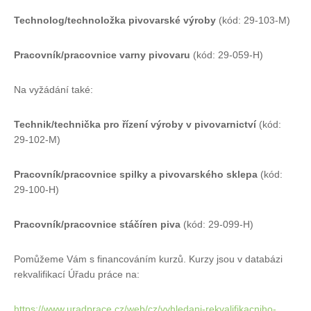
Technolog/technoložka pivovarské výroby
(kód: 29-103-M)
Pracovník/pracovnice varny pivovaru
(kód: 29-059-H)
Na vyžádání také:
Technik/technička pro řízení výroby v pivovarnictví
(kód:
29-102-M)
Pracovník/pracovnice spilky a pivovarského sklepa
(kód:
29-100-H)
Pracovník/pracovnice stáčíren piva
(kód: 29-099-H)
Pomůžeme Vám s financováním kurzů. Kurzy jsou v databázi
rekvalifikací Úřadu práce na:
https://www.uradprace.cz/web/cz/vyhledani-rekvalifikacniho-