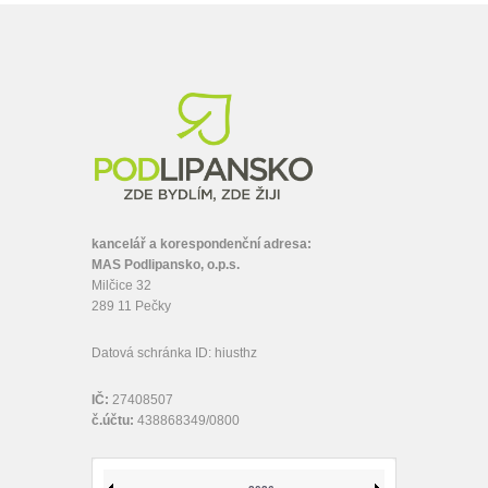
kancelář a korespondenční adresa:
MAS Podlipansko, o.p.s.
Milčice 32
289 11 Pečky
Datová schránka ID: hiusthz
IČ:
27408507
č.účtu:
438868349/0800