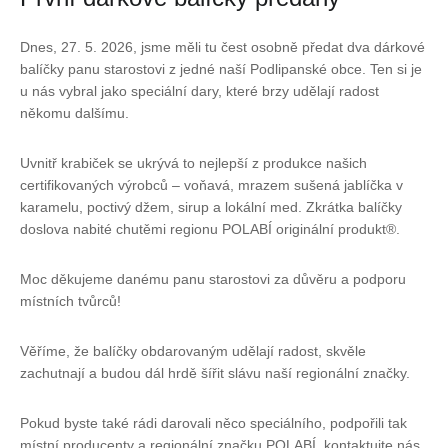
Dnes, 27. 5. 2026, jsme měli tu čest osobně předat dva dárkové
balíčky panu starostovi z jedné naší Podlipanské obce. Ten si je
u nás vybral jako speciální dary, které brzy udělají radost
někomu dalšímu.
Uvnitř krabiček se ukrývá to nejlepší z produkce našich
certifikovaných výrobců – voňavá, mrazem sušená jablíčka v
karamelu, poctivý džem, sirup a lokální med. Zkrátka balíčky
doslova nabité chutěmi regionu POLABÍ originální produkt®.
Moc děkujeme danému panu starostovi za důvěru a podporu
místních tvůrců!
Věříme, že balíčky obdarovaným udělají radost, skvěle
zachutnají a budou dál hrdě šířit slávu naší regionální značky.
Pokud byste také rádi darovali něco speciálního, podpořili tak
místní producenty a regionální značku POLABÍ, kontaktujte nás.