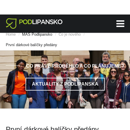
Home
MAS Podlipansko
Co je nového
/
/
/
První dárkové balíčky předány
CO PRÁVĚ PROBĚHLO A CO PLÁNUJEME?
AKTUALITY Z PODLIPANSKA
První dárkové balíčky předány