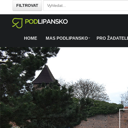
FILTROVAT
Home
O regionu
Co se chystá
/
/
HOME
MAS PODLIPANSKO
PRO ŽADATEL