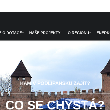
E O DOTACE
NAŠE PROJEKTY
O REGIONU
ENER
KAM V PODLIPANSKU ZAJÍT?
CO SE CHYSTÁ?