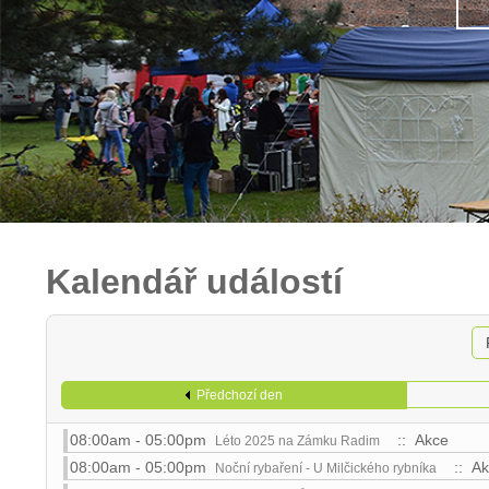
Kalendář událostí
Předchozí den
08:00am - 05:00pm
:: Akce
Léto 2025 na Zámku Radim
08:00am - 05:00pm
:: Ak
Noční rybaření - U Milčického rybníka