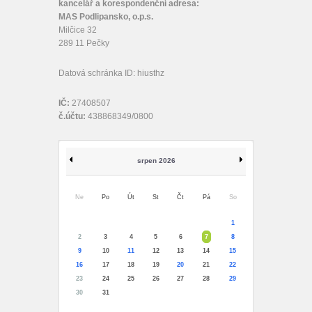
kancelář a korespondenční adresa:
MAS Podlipansko, o.p.s.
Milčice 32
289 11 Pečky
Datová schránka ID: hiusthz
IČ:
27408507
č.účtu:
438868349/0800
srpen 2026
Ne
Po
Út
St
Čt
Pá
So
1
2
3
4
5
6
7
8
9
10
11
12
13
14
15
16
17
18
19
20
21
22
23
24
25
26
27
28
29
30
31