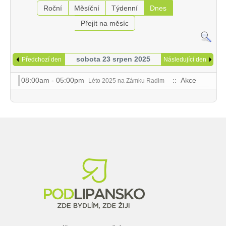
Roční
Měsíční
Týdenní
Dnes
Přejít na měsíc
sobota 23 srpen 2025
Předchozí den
Následující den
08:00am - 05:00pm
:: Akce
Léto 2025 na Zámku Radim