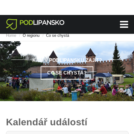
Home
O regionu
Co se chystá
/
/
KAM V PODLIPANSKU ZAJÍT?
CO SE CHYSTÁ?
Kalendář událostí