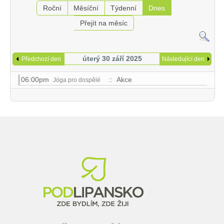
Roční
Měsíční
Týdenní
Dnes
Přejít na měsíc
úterý 30 září 2025
Předchozí den
Následující den
06:00pm
:: Akce
Jóga pro dospělé