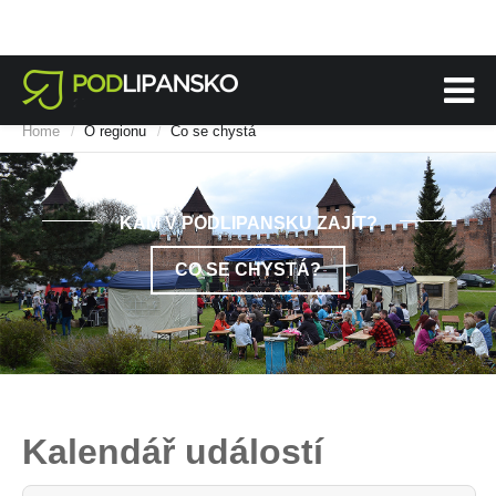
Home
O regionu
Co se chystá
/
/
KAM V PODLIPANSKU ZAJÍT?
CO SE CHYSTÁ?
Kalendář událostí