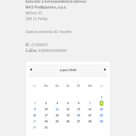
kancelář a korespondenční adresa:
MAS Podlipansko, o.p.s.
Milčice 32
289 11 Pečky
Datová schránka ID: hiusthz
IČ:
27408507
č.účtu:
438868349/0800
srpen 2026
Ne
Po
Út
St
Čt
Pá
So
1
2
3
4
5
6
7
8
9
10
11
12
13
14
15
16
17
18
19
20
21
22
23
24
25
26
27
28
29
30
31