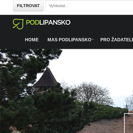
FILTROVAT
Home
O regionu
Co se chystá
/
/
HOME
MAS PODLIPANSKO
PRO ŽADATEL