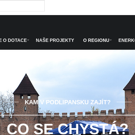
E O DOTACE
NAŠE PROJEKTY
O REGIONU
ENER
KAM V PODLIPANSKU ZAJÍT?
CO SE CHYSTÁ?