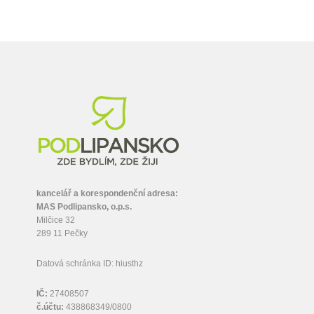
kancelář a korespondenční adresa:
MAS Podlipansko, o.p.s.
Milčice 32
289 11 Pečky
Datová schránka ID: hiusthz
IČ:
27408507
č.účtu:
438868349/0800