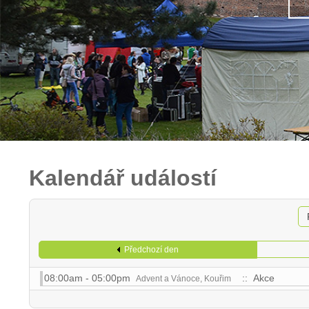
Kalendář událostí
Předchozí den
08:00am - 05:00pm
:: Akce
Advent a Vánoce, Kouřim