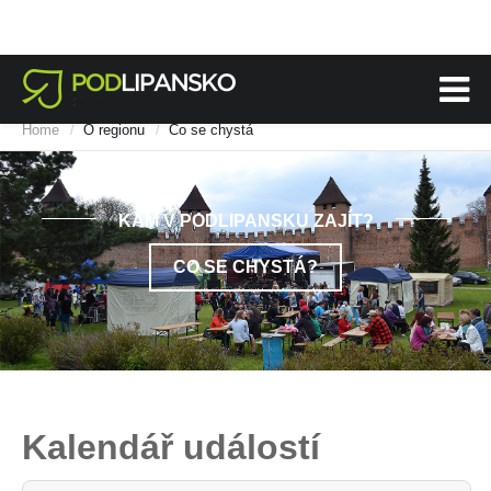
Home
O regionu
Co se chystá
/
/
KAM V PODLIPANSKU ZAJÍT?
CO SE CHYSTÁ?
Kalendář událostí