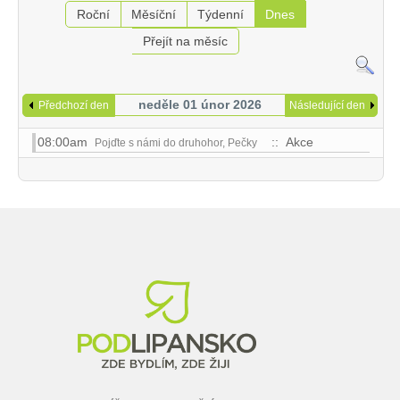
Roční
Měsíční
Týdenní
Dnes
Přejít na měsíc
neděle 01 únor 2026
Předchozí den
Následující den
08:00am
:: Akce
Pojďte s námi do druhohor, Pečky