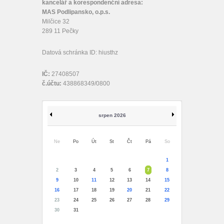
kancelář a korespondenční adresa:
MAS Podlipansko, o.p.s.
Milčice 32
289 11 Pečky
Datová schránka ID: hiusthz
IČ:
27408507
č.účtu:
438868349/0800
srpen 2026
Ne
Po
Út
St
Čt
Pá
So
1
2
3
4
5
6
7
8
9
10
11
12
13
14
15
16
17
18
19
20
21
22
23
24
25
26
27
28
29
30
31