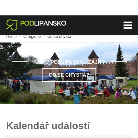
Home
O regionu
Co se chystá
/
/
KAM V PODLIPANSKU ZAJÍT?
CO SE CHYSTÁ?
Kalendář událostí