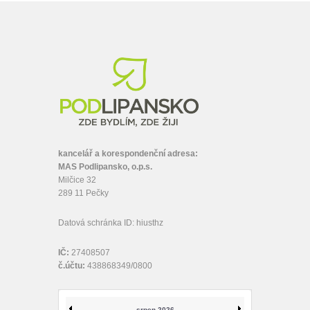
kancelář a korespondenční adresa:
MAS Podlipansko, o.p.s.
Milčice 32
289 11 Pečky
Datová schránka ID: hiusthz
IČ:
27408507
č.účtu:
438868349/0800
srpen 2026