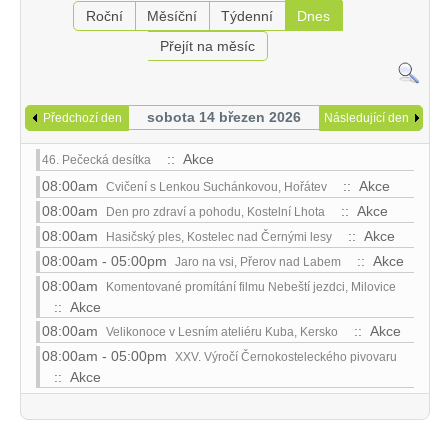
Roční
Měsíční
Týdenní
Dnes
Přejít na měsíc
sobota 14 březen 2026
Předchozí den
Následující den
:: Akce
46. Pečecká desítka
08:00am
:: Akce
Cvičení s Lenkou Suchánkovou, Hořátev
08:00am
:: Akce
Den pro zdraví a pohodu, Kostelní Lhota
08:00am
:: Akce
Hasičský ples, Kostelec nad Černými lesy
08:00am - 05:00pm
:: Akce
Jaro na vsi, Přerov nad Labem
08:00am
Komentované promítání filmu Nebeští jezdci, Milovice
:: Akce
08:00am
:: Akce
Velikonoce v Lesním ateliéru Kuba, Kersko
08:00am - 05:00pm
XXV. Výročí Černokosteleckého pivovaru
:: Akce