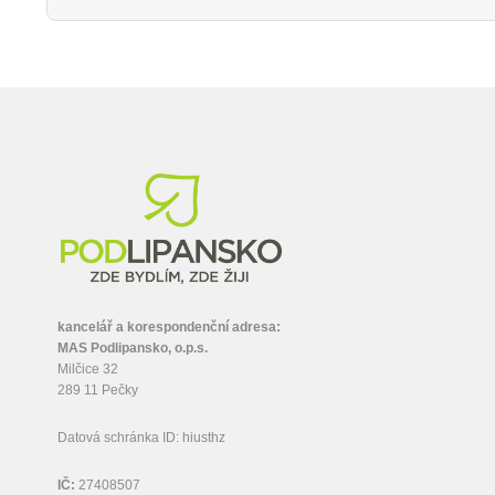
kancelář a korespondenční adresa:
MAS Podlipansko, o.p.s.
Milčice 32
289 11 Pečky
Datová schránka ID: hiusthz
IČ:
27408507