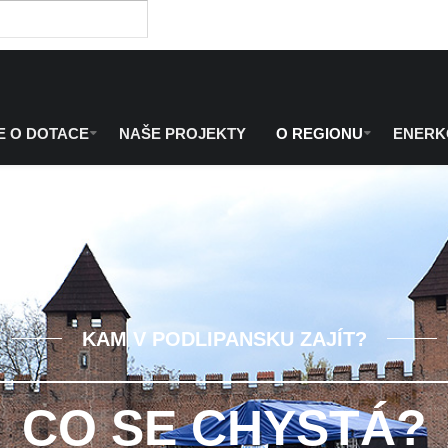
E O DOTACE
NAŠE PROJEKTY
O REGIONU
ENER
KAM V PODLIPANSKU ZAJÍT?
CO SE CHYSTÁ?