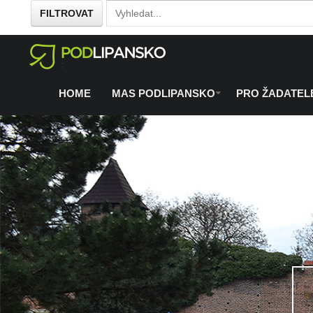
FILTROVAT
Home
O regionu
Co se chystá
/
/
HOME
MAS PODLIPANSKO
PRO ŽADATEL