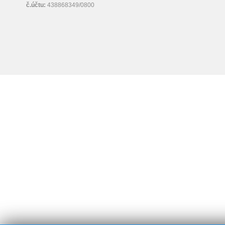
č.účtu:
438868349/0800
Technické cookies
Zajišťují navigaci uživatele a využití různých m
Přizpůsobující cookies
umožňují uživatelům přístup dle jejich preferen
podlipans