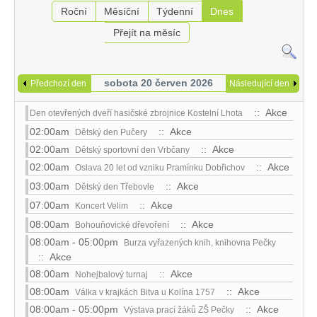
Roční
Měsíční
Týdenní
Dnes
Přejít na měsíc
sobota 20 červen 2026
Předchozí den
Následující den
:: Akce
Den otevřených dveří hasičské zbrojnice Kostelní Lhota
02:00am
:: Akce
Dětský den Pučery
02:00am
:: Akce
Dětský sportovní den Vrbčany
02:00am
:: Akce
Oslava 20 let od vzniku Pramínku Dobřichov
03:00am
:: Akce
Dětský den Třebovle
07:00am
:: Akce
Koncert Velim
08:00am
:: Akce
Bohouňovické dřevoření
08:00am - 05:00pm
Burza vyřazených knih, knihovna Pečky
:: Akce
08:00am
:: Akce
Nohejbalový turnaj
08:00am
:: Akce
Válka v krajkách Bitva u Kolína 1757
08:00am - 05:00pm
:: Akce
Výstava prací žáků ZŠ Pečky