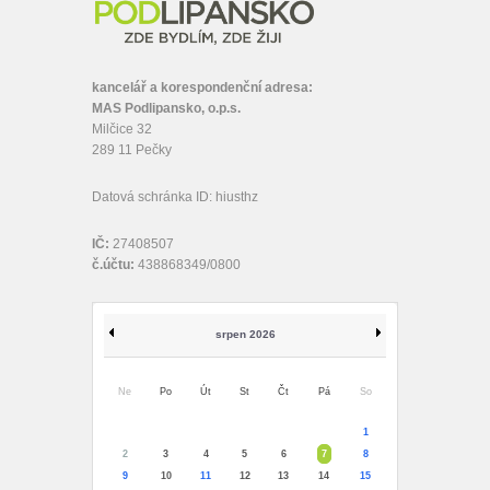
kancelář a korespondenční adresa:
MAS Podlipansko, o.p.s.
Milčice 32
289 11 Pečky
Datová schránka ID: hiusthz
IČ:
27408507
č.účtu:
438868349/0800
srpen 2026
Ne
Po
Út
St
Čt
Pá
So
1
2
3
4
5
6
7
8
9
10
11
12
13
14
15