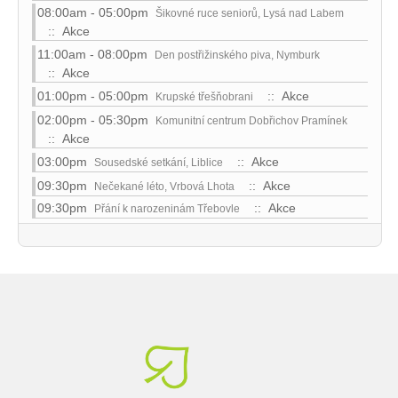
08:00am - 05:00pm
Šikovné ruce seniorů, Lysá nad Labem
:: Akce
11:00am - 08:00pm
Den postřižinského piva, Nymburk
:: Akce
01:00pm - 05:00pm
:: Akce
Krupské třešňobrani
02:00pm - 05:30pm
Komunitní centrum Dobřichov Pramínek
:: Akce
03:00pm
:: Akce
Sousedské setkání, Liblice
09:30pm
:: Akce
Nečekané léto, Vrbová Lhota
09:30pm
:: Akce
Přání k narozeninám Třebovle