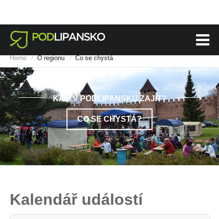
Home
O regionu
Co se chystá
/
/
KAM V PODLIPANSKU ZAJÍT?
CO SE CHYSTÁ?
Kalendář událostí