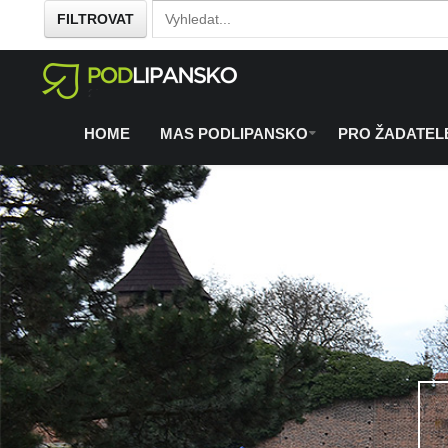
FILTROVAT
Home
O regionu
Co se chystá
/
/
HOME
MAS PODLIPANSKO
PRO ŽADATEL