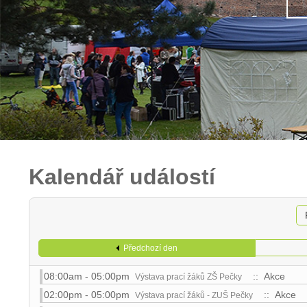
Kalendář událostí
Předchozí den
08:00am - 05:00pm
:: Akce
Výstava prací žáků ZŠ Pečky
02:00pm - 05:00pm
:: Akce
Výstava prací žáků - ZUŠ Pečky