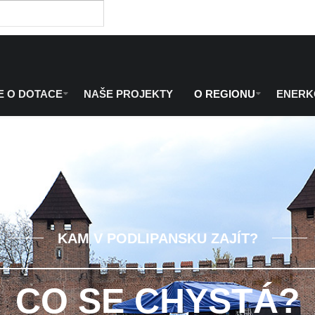
E O DOTACE
NAŠE PROJEKTY
O REGIONU
ENER
KAM V PODLIPANSKU ZAJÍT?
CO SE CHYSTÁ?