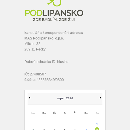
kancelář a korespondenční adresa:
MAS Podlipansko, o.p.s.
Milčice 32
289 11 Pečky
Datová schránka ID: hiusthz
IČ:
27408507
č.účtu:
438868349/0800
srpen 2026
Ne
Po
Út
St
Čt
Pá
So
1