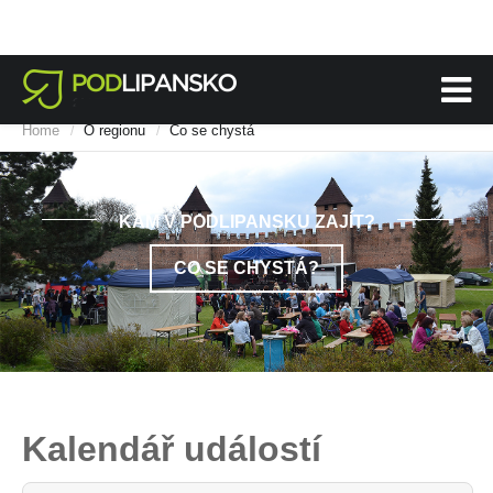
Home
O regionu
Co se chystá
/
/
KAM V PODLIPANSKU ZAJÍT?
CO SE CHYSTÁ?
Kalendář událostí