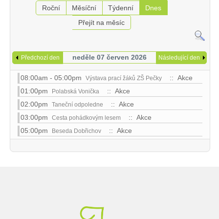
Roční
Měsíční
Týdenní
Dnes
Přejít na měsíc
neděle 07 červen 2026
Předchozí den
Následující den
08:00am - 05:00pm
:: Akce
Výstava prací žáků ZŠ Pečky
01:00pm
:: Akce
Polabská Vonička
02:00pm
:: Akce
Taneční odpoledne
03:00pm
:: Akce
Cesta pohádkovým lesem
05:00pm
:: Akce
Beseda Dobřichov