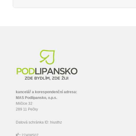
kancelář a korespondenční adresa:
MAS Podlipansko, o.p.s.
Milčice 32
289 11 Pečky
Datová schránka ID: hiusthz
IČ:
27408507