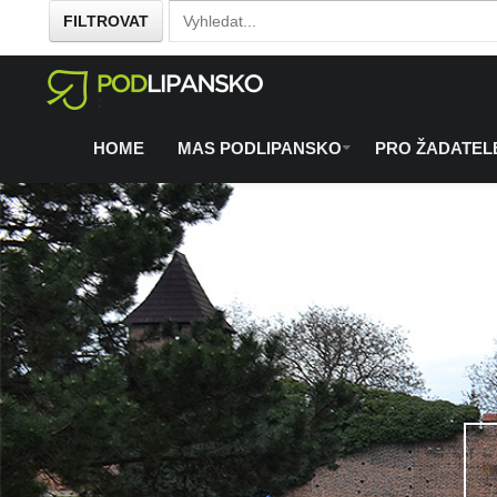
FILTROVAT
Home
O regionu
Co se chystá
/
/
HOME
MAS PODLIPANSKO
PRO ŽADATEL