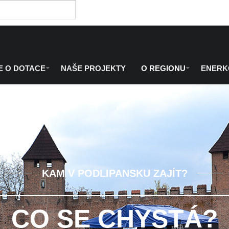
E O DOTACE
NAŠE PROJEKTY
O REGIONU
ENER
KAM V PODLIPANSKU ZAJÍT?
CO SE CHYSTÁ?