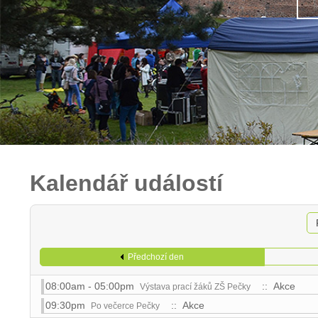
Kalendář událostí
Předchozí den
08:00am - 05:00pm
:: Akce
Výstava prací žáků ZŠ Pečky
09:30pm
:: Akce
Po večerce Pečky