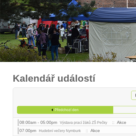
Kalendář událostí
Předchozí den
08:00am - 05:00pm
:: Akce
Výstava prací žáků ZŠ Pečky
07:00pm
:: Akce
Hudební večery Nymburk