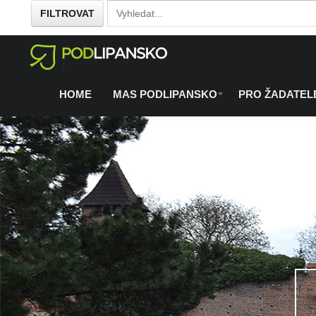
FILTROVAT
Home
O regionu
Co se chystá
/
/
HOME
MAS PODLIPANSKO
PRO ŽADATEL