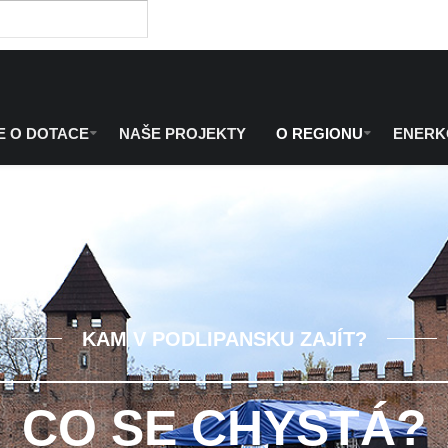
E O DOTACE
NAŠE PROJEKTY
O REGIONU
ENER
KAM V PODLIPANSKU ZAJÍT?
CO SE CHYSTÁ?