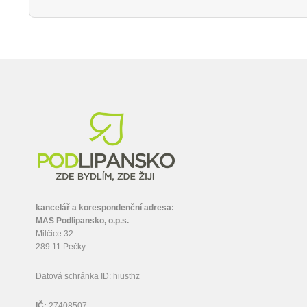
kancelář a korespondenční adresa:
MAS Podlipansko, o.p.s.
Milčice 32
289 11 Pečky
Datová schránka ID: hiusthz
IČ:
27408507