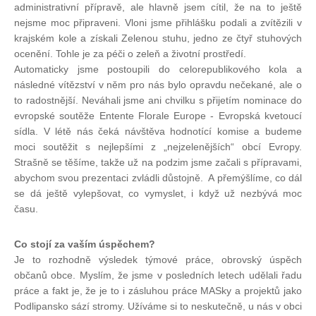
administrativní přípravě, ale hlavně jsem cítil, že na to ještě
nejsme moc připraveni. Vloni jsme přihlášku podali a zvítězili v
krajském kole a získali Zelenou stuhu, jedno ze čtyř stuhových
ocenění. Tohle je za péči o zeleň a životní prostředí.
Automaticky jsme postoupili do celorepublikového kola a
následné vítězství v něm pro nás bylo opravdu nečekané, ale o
to radostnější. Neváhali jsme ani chvilku s přijetím nominace do
evropské soutěže Entente Florale Europe - Evropská kvetoucí
sídla. V létě nás čeká návštěva hodnotící komise a budeme
moci soutěžit s nejlepšími z „nejzelenějších“ obcí Evropy.
Strašně se těšíme, takže už na podzim jsme začali s přípravami,
abychom svou prezentaci zvládli důstojně. A přemýšlíme, co dál
se dá ještě vylepšovat, co vymyslet, i když už nezbývá moc
času.
Co stojí za vaším úspěchem?
Je to rozhodně výsledek týmové práce, obrovský úspěch
občanů obce. Myslím, že jsme v posledních letech udělali řadu
práce a fakt je, že je to i zásluhou práce MASky a projektů jako
Podlipansko sází stromy. Užíváme si to neskutečně, u nás v obci