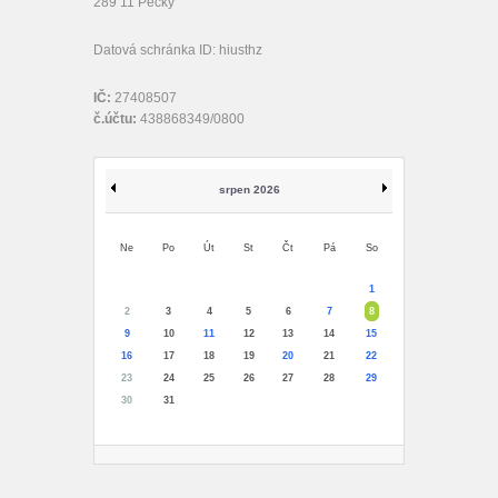
289 11 Pečky
Datová schránka ID: hiusthz
IČ:
27408507
č.účtu:
438868349/0800
srpen 2026
Ne
Po
Út
St
Čt
Pá
So
1
2
3
4
5
6
7
8
9
10
11
12
13
14
15
16
17
18
19
20
21
22
23
24
25
26
27
28
29
30
31