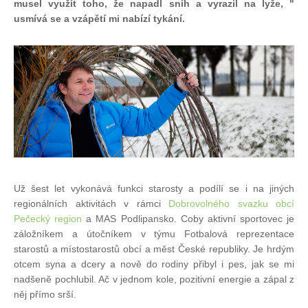
musel využít toho, že napadl sníh a vyrazil na lyže, "
usmívá se a vzápětí mi nabízí tykání.
Už šest let vykonává funkci starosty a podílí se i na jiných
regionálních aktivitách v rámci
Dobrovolného svazku obcí
Pečecký region
a MAS Podlipansko. Coby aktivní sportovec je
záložníkem a útočníkem v týmu Fotbalová reprezentace
starostů a místostarostů obcí a měst České republiky. Je hrdým
otcem syna a dcery a nově do rodiny přibyl i pes, jak se mi
nadšeně pochlubil. Ač v jednom kole, pozitivní energie a zápal z
něj přímo srší.