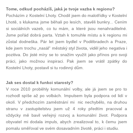
Tome, odkud pocházíš, jaká je tvoje vazba k regionu?
Pocházím z Kostelní Lhoty. Chodil jsem do malotřídky v Kostelní
Lhotě, s klukama jsme běhali po lesích, stavěli bunkry... Cením
si sociálních vazeb, co tu mám, a které jsou nenahraditelné.
Jsme pořád dobrá parta. Vztah k tomuhle místu a k regionu mi
zůstal dodneška. Pár let jsem bydlel v Poděbradech a Praze,
kde jsem trochu „nasál“ městský styl života, viděl jeho negativa i
pozitiva. Do jisté míry se to snažím využít jako přínos pro svoji
práci, jako možnou inspiraci. Pak jsem se vrátil zpátky do
Kostelní Lhoty, postavil si tu rodinný dům.
Jak ses dostal k funkci starosty?
V roce 2010 proběhly komunální volby, ale já jsem se pro to
rozhodl spíše až po volbách. Impulsem byla podpora od lidí v
okolí. V předchozím zaměstnání mi nic nechybělo, na druhou
stranu v zastupitelstvu jsem už 4 roky předtím pracoval a
vždycky mě bavil veřejný rozvoj a komunální život. Podpora
obyvatel mi dodala impuls, abych zrealizoval to, k čemu jsem
pomalu směřoval ve svém dosavadním životě, práci i studiu.