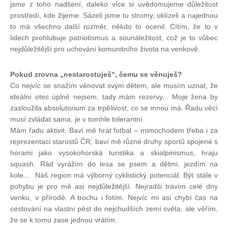
jsme z toho nadšení, daleko více si uvědomujeme důležitost
prostředí, kde žijeme. Sázeli jsme tu stromy, uklízeli a najednou
to má všechno další rozměr, někdo to ocenil. Cítím, že to v
lidech prohlubuje patriotismus a sounáležitost, což je to vůbec
nejdůležitější pro uchování komunitního života na venkově.
Pokud zrovna „nestarostuješ“, čemu se věnuješ?
Co nejvíc se snažím věnovat svým dětem, ale musím uznat, že
ideální otec úplně nejsem, tady mám rezervy... Moje žena by
zasloužila absolutorium za trpělivost, co se mnou má. Řadu věcí
musí zvládat sama, je v tomhle tolerantní.
Mám řadu aktivit. Baví mě hrát fotbal – mimochodem třeba i za
reprezentaci starostů ČR, baví mě různé druhy sportů spojené s
horami jako vysokohorská turistika a skialpinismus, hraju
squash. Rád vyrážím do lesa se psem a dětmi, jezdím na
kole... Náš region má výborný cyklistický potenciál. Být stále v
pohybu je pro mě asi nejdůležitější. Nejradši trávím celé dny
venku, v přírodě. A trochu i fotím. Nejvíc mi asi chybí čas na
cestování na vlastní pěst do nejchudších zemí světa, ale věřím,
že se k tomu zase jednou vrátím.