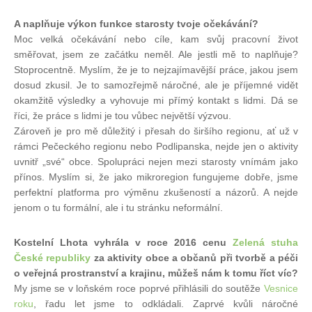
A naplňuje výkon funkce starosty tvoje očekávání?
Moc velká očekávání nebo cíle, kam svůj pracovní život
směřovat, jsem ze začátku neměl. Ale jestli mě to naplňuje?
Stoprocentně. Myslím, že je to nejzajímavější práce, jakou jsem
dosud zkusil. Je to samozřejmě náročné, ale je příjemné vidět
okamžitě výsledky a vyhovuje mi přímý kontakt s lidmi. Dá se
říci, že práce s lidmi je tou vůbec největší výzvou.
Zároveň je pro mě důležitý i přesah do širšího regionu, ať už v
rámci Pečeckého regionu nebo Podlipanska, nejde jen o aktivity
uvnitř „své“ obce. Spolupráci nejen mezi starosty vnímám jako
přínos. Myslím si, že jako mikroregion fungujeme dobře, jsme
perfektní platforma pro výměnu zkušeností a názorů. A nejde
jenom o tu formální, ale i tu stránku neformální.
Kostelní Lhota vyhrála v roce 2016 cenu
Zelená stuha
České republiky
za aktivity obce a občanů při tvorbě a péči
o veřejná prostranství a krajinu, můžeš nám k tomu říct víc?
My jsme se v loňském roce poprvé přihlásili do soutěže
Vesnice
roku
, řadu let jsme to odkládali. Zaprvé kvůli náročné