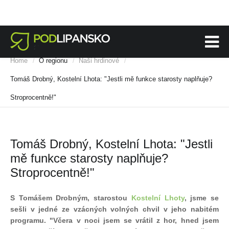
Home
O regionu
Naši hrdinové
/
/
/
Tomáš Drobný, Kostelní Lhota: "Jestli mě funkce starosty naplňuje?
Stroprocentně!"
Tomáš Drobný, Kostelní Lhota: "Jestli
mě funkce starosty naplňuje?
Stroprocentně!"
S Tomášem Drobným, starostou
Kostelní Lhoty
, jsme se
sešli v jedné ze vzácných volných chvil v jeho nabitém
programu. "Včera v noci jsem se vrátil z hor, hned jsem