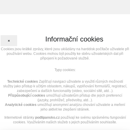
Informační cookies
×
Cookies jsou krátké zprávy, které jsou ukládány na harddisk počítače uživatele při
používání webu. Cookies mohou být použity ke sběru uživatelských dat při
připojení k požadované službě.
Typy cookies:
Technické cookies
Zajišťují navigaci uživatele a využití různých možností
služby jako přístup k učitým oblastem, nákupů, vyplňování formulářů, registrací,
zabezpečení a dalších funcionality (video, sociální sítě, atd...).
Přizpůsobující cookies
umožňují uživatelům přístup dle jejich preferencí
(jazyky, prohlížeč, předvolby, atd...).
Analytické cookies
umožňují anonymní analýzu chování uživatele a meření
jeho aktivit ke zlepšení stránek.
Internetové stránky
podlipansko.cz
používají ke svému správnému fungování
cookies. Využíváním našich služeb s jejich používáním souhlasíte.