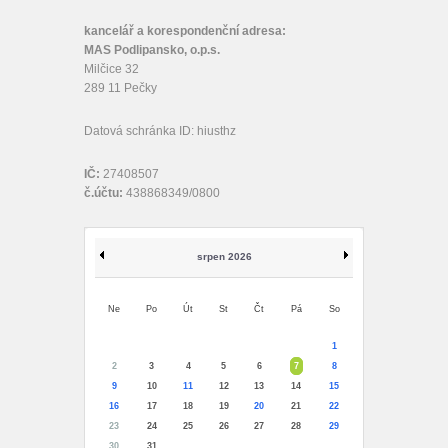
kancelář a korespondenční adresa:
MAS Podlipansko, o.p.s.
Milčice 32
289 11 Pečky
Datová schránka ID: hiusthz
IČ:
27408507
č.účtu:
438868349/0800
srpen 2026
Ne
Po
Út
St
Čt
Pá
So
1
2
3
4
5
6
7
8
9
10
11
12
13
14
15
16
17
18
19
20
21
22
23
24
25
26
27
28
29
30
31