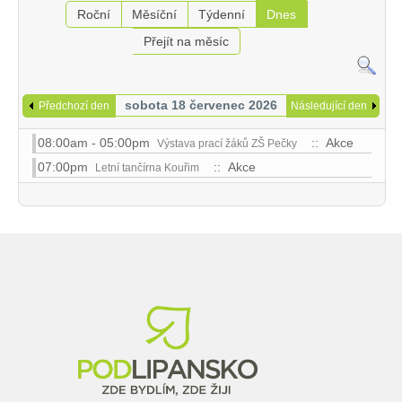
Roční
Měsíční
Týdenní
Dnes
Přejít na měsíc
sobota 18 červenec 2026
Předchozí den
Následující den
08:00am - 05:00pm
:: Akce
Výstava prací žáků ZŠ Pečky
07:00pm
:: Akce
Letní tančírna Kouřim