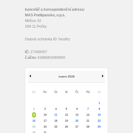
kancelář a korespondenční adresa:
MAS Podlipansko, o.p.s.
Milčice 32
289 11 Pečky
Datová schránka ID: hiusthz
IČ:
27408507
č.účtu:
438868349/0800
srpen 2026
Ne
Po
Út
St
Čt
Pá
So
1
2
3
4
5
6
7
8
9
10
11
12
13
14
15
16
17
18
19
20
21
22
23
24
25
26
27
28
29
30
31