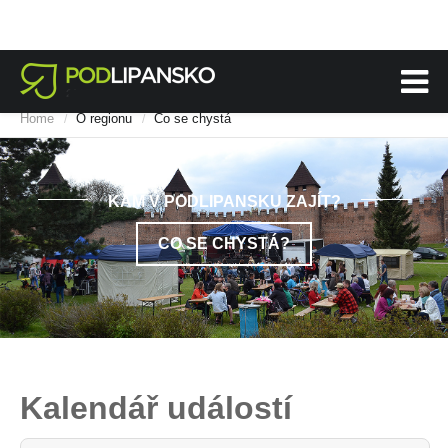
Home
O regionu
Co se chystá
/
/
KAM V PODLIPANSKU ZAJÍT?
CO SE CHYSTÁ?
Kalendář událostí