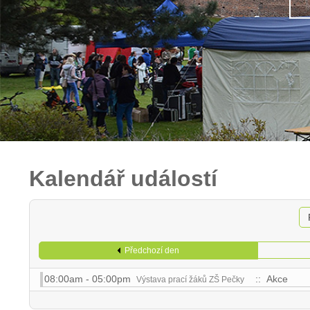
Kalendář událostí
Předchozí den
08:00am - 05:00pm
:: Akce
Výstava prací žáků ZŠ Pečky