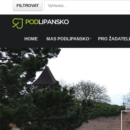
FILTROVAT
Home
O regionu
Co se chystá
/
/
HOME
MAS PODLIPANSKO
PRO ŽADATEL