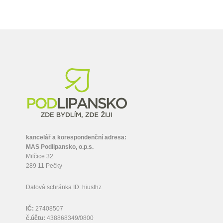
kancelář a korespondenční adresa:
MAS Podlipansko, o.p.s.
Milčice 32
289 11 Pečky
Datová schránka ID: hiusthz
IČ:
27408507
č.účtu:
438868349/0800