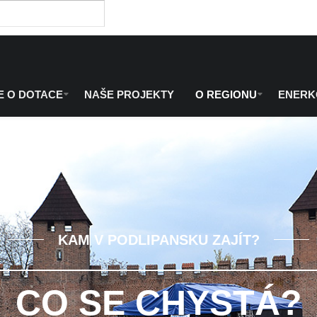
E O DOTACE
NAŠE PROJEKTY
O REGIONU
ENER
KAM V PODLIPANSKU ZAJÍT?
CO SE CHYSTÁ?