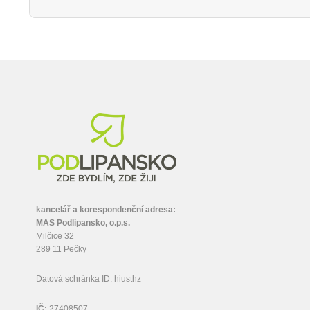
kancelář a korespondenční adresa:
MAS Podlipansko, o.p.s.
Milčice 32
289 11 Pečky
Datová schránka ID: hiusthz
IČ:
27408507