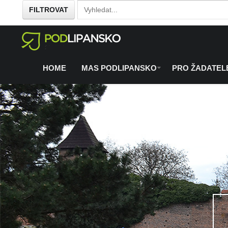
FILTROVAT
Home
O regionu
Co se chystá
/
/
HOME
MAS PODLIPANSKO
PRO ŽADATEL