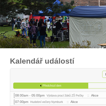
Kalendář událostí
Předchozí den
08:00am - 05:00pm
:: Akce
Výstava prací žáků ZŠ Pečky
07:00pm
:: Akce
Hudební večery Nymburk