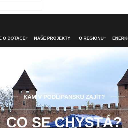
E O DOTACE
NAŠE PROJEKTY
O REGIONU
ENER
KAM V PODLIPANSKU ZAJÍT?
CO SE CHYSTÁ?