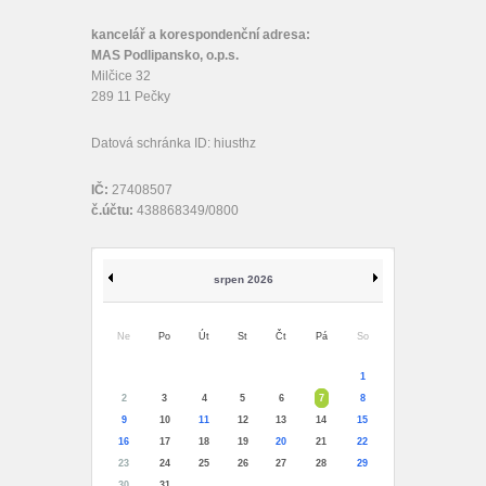
kancelář a korespondenční adresa:
MAS Podlipansko, o.p.s.
Milčice 32
289 11 Pečky
Datová schránka ID: hiusthz
IČ:
27408507
č.účtu:
438868349/0800
srpen 2026
Ne
Po
Út
St
Čt
Pá
So
1
2
3
4
5
6
7
8
9
10
11
12
13
14
15
16
17
18
19
20
21
22
23
24
25
26
27
28
29
30
31