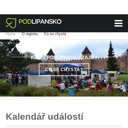
Home
O regionu
Co se chystá
/
/
KAM V PODLIPANSKU ZAJÍT?
CO SE CHYSTÁ?
Kalendář událostí