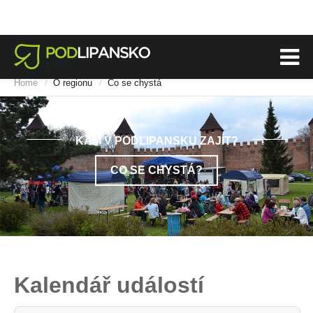
Home
O regionu
Co se chystá
/
/
KAM V PODLIPANSKU ZAJÍT?
CO SE CHYSTÁ?
Kalendář událostí