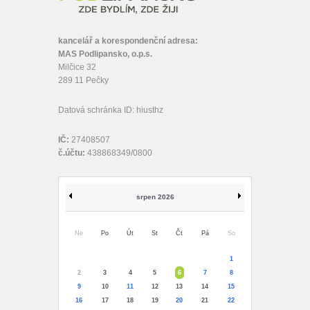
kancelář a korespondenční adresa:
MAS Podlipansko, o.p.s.
Milčice 32
289 11 Pečky
Datová schránka ID: hiusthz
IČ:
27408507
č.účtu:
438868349/0800
srpen 2026
Ne
Po
Út
St
Čt
Pá
So
1
2
3
4
5
6
7
8
9
10
11
12
13
14
15
16
17
18
19
20
21
22